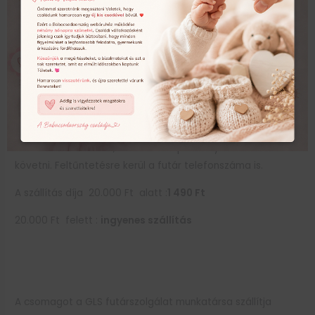
A csomagot a DPD futárszolgálat munkatársa szállítja
munkanapokon.
A csomagodról e-mailben értesít a DPD 1 órás időkapuval a
várható kiszállításról, amit a térképen is nyomon tudsz
követni. Feltűntetésre kerül a futár telefonszáma is.
A szállítás díja 20.000 Ft alatt :
1 490 Ft
20.000 Ft felett :
ingyenes szállítás
A csomagot a GLS futárszolgálat munkatársa szállítja