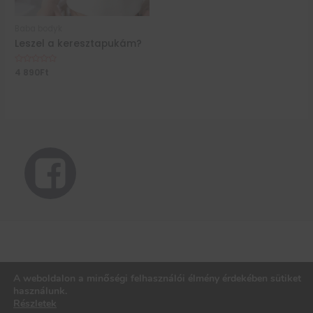
Baba bodyk
Leszel a keresztapukám?
Értékelés:
4 890
Ft
0
/
5
A weboldalon a minőségi felhasználói élmény érdekében sütiket
használunk.
Részletek