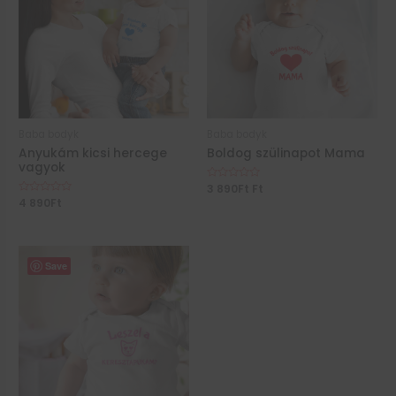
Baba bodyk
Baba bodyk
Anyukám kicsi hercege
Boldog szülinapot Mama
vagyok
Értékelés:
3 890
Ft
Ft
0
Értékelés:
4 890
Ft
/
0
5
/
5
Save