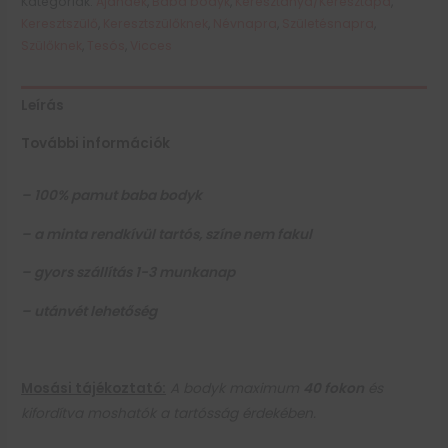
Kategóriák:
Ajándék
,
Baba bodyk
,
Keresztanya/Keresztapa
,
Keresztszülő
,
Keresztszülőknek
,
Névnapra
,
Születésnapra
,
Szülőknek
,
Tesós
,
Vicces
Leírás
További információk
– 100% pamut baba bodyk
– a minta rendkívül tartós, színe nem fakul
– gyors szállítás 1-3 munkanap
– utánvét lehetőség
Mosási tájékoztató:
A bodyk maximum
40 fokon
és
kifordítva moshatók a tartósság érdekében.