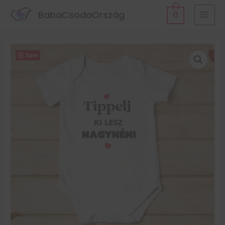
BabaCsodaOrszág
0
Save