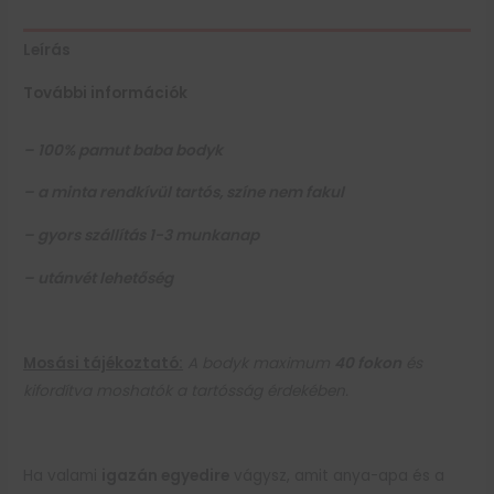
Leírás
További információk
– 100% pamut baba bodyk
– a minta rendkívül tartós, színe nem fakul
– gyors szállítás 1-3 munkanap
– utánvét lehetőség
Mosási tájékoztató:
A bodyk maximum
40 fokon
és
kifordítva moshatók a tartósság érdekében.
Ha valami
igazán egyedire
vágysz, amit anya-apa és a