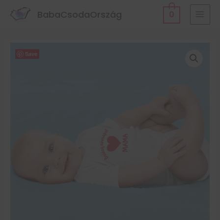
BabaCsodaOrszág
0
Save