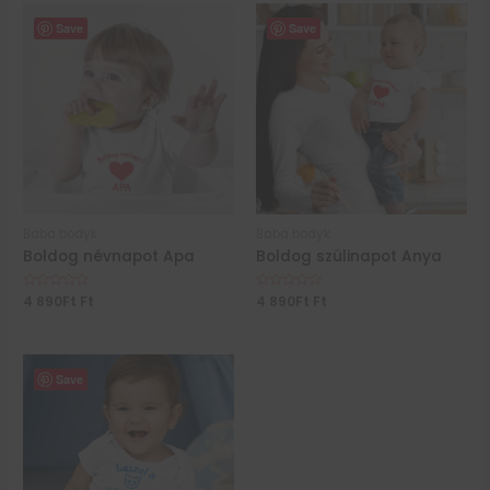
Save
Save
Baba bodyk
Baba bodyk
Boldog névnapot Apa
Boldog szülinapot Anya
Értékelés:
4 890
Ft
Ft
Értékelés:
4 890
Ft
Ft
0
0
/
/
5
5
Save