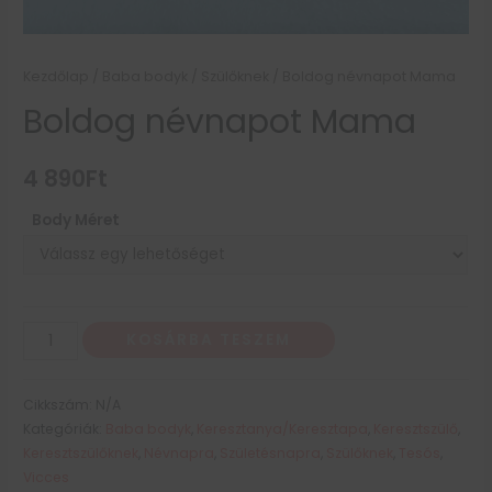
Kezdőlap
/
Baba bodyk
/
Szülőknek
/ Boldog névnapot Mama
Boldog névnapot Mama
4 890
Ft
Body Méret
KOSÁRBA TESZEM
Cikkszám:
N/A
Kategóriák:
Baba bodyk
,
Keresztanya/Keresztapa
,
Keresztszülő
,
Keresztszülőknek
,
Névnapra
,
Születésnapra
,
Szülőknek
,
Tesós
,
Vicces