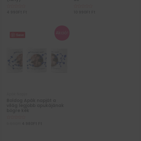
Értékelés:
4 990
Ft
Ft
Értékelés:
10 990
Ft
Ft
0
0
/
/
5
5
Akció!
Save
Apák Napja
Boldog Apák napját a
világ legjobb apukájának
bögre kék
Értékelés:
5 590
Ft
4 980
Ft
Ft
0
/
5