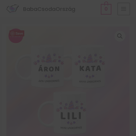
BabaCsodaOrszág
0
Save
Akció!