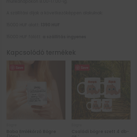
munkanapokon 8.00-17.00-ig.
A szállítási díjak a következőképpen alakulnak:
15000 HUF alatt:
1390
HUF
15000 HUF fölött:
a szállítás ingyenes
Kapcsolódó termékek
Save
Save
Bögre
Bögre
Baba Emlékőrző Bögre
Családi bögre szett 4 db-
(lány)
os ‘