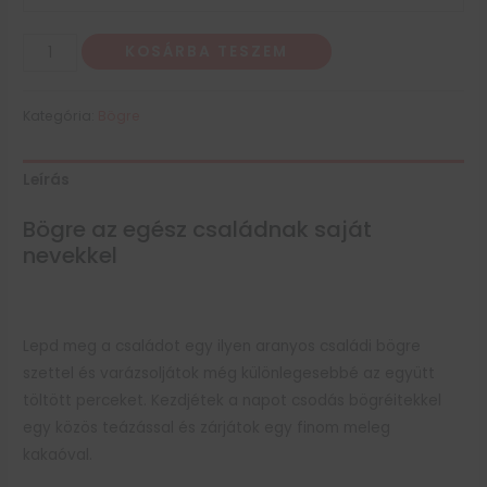
KOSÁRBA TESZEM
Kategória:
Bögre
Leírás
Bögre az egész családnak saját
nevekkel
Lepd meg a családot egy ilyen aranyos családi bögre
szettel és varázsoljátok még különlegesebbé az együtt
töltött perceket. Kezdjétek a napot csodás bögréitekkel
egy közös teázással és zárjátok egy finom meleg
kakaóval.