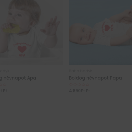
odyk
Baba bodyk
g névnapot Apa
Boldog névnapot Papa
Ft
Ft
4 890
Ft
Ft
és:
Értékelés:
0
/
5