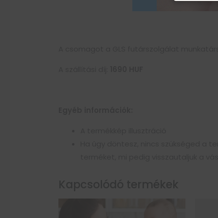
A csomagot a GLS futárszolgálat munkatársa
A szállítási díj:
1690
HUF
Egyéb információk:
A termékkép illusztráció
Ha úgy döntesz, nincs szükséged a ter
terméket, mi pedig visszautaljuk a v
Kapcsolódó termékek