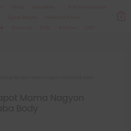
tó
Nőnap
Baba Body
Póló kismamáknak
0
Egyedi Bögrék
Emlékőrző Képek
🎄
Kapcsolat
GYIK
A fiókom
ÁSZF
Boldog Nőnapot Mama Nagyon Szeretünk Baba
napot Mama Nagyon
aba Body