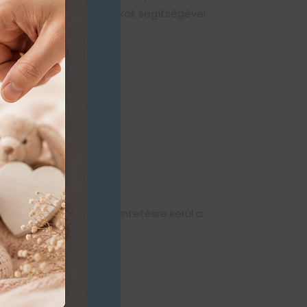
ületésnapot!” az ajándékok segítségével.
mon tudsz követni. Feltűntetésre kerül a