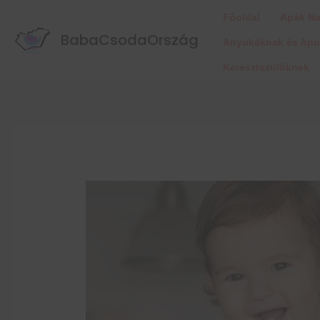
Főoldal
Apák Na
BabaCsodaOrszág
Anyukáknak és Ap
Keresztszülőknek