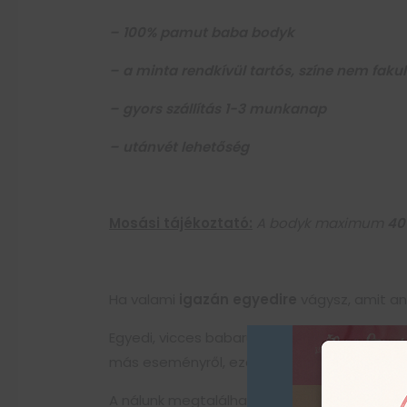
– 100% pamut baba bodyk
– a minta rendkívül tartós, színe nem fakul
– gyors szállítás 1-3 munkanap
– utánvét lehetőség
Mosási tájékoztató:
A bodyk maximum
40
Ha valami
igazán egyedire
vágysz, amit any
Egyedi, vicces babaruháink bármilyen alkalo
más eseményről, ezekkel a baba bodykkal
m
A nálunk megtalálható
Baba bodyk igénye