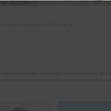
 szállítja munkanapokon 8.00-17.00-ig.
mékre, lehetőséged van 14 napig elállni a vásárlástól. Ebben
ásárlás összegét a bankszámládra, előtte mindenképpen egye