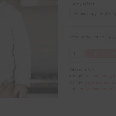
Body Méret
Baba Body Típusa
KOSÁRB
Cikkszám:
N/A
Kategóriák:
Baba bodyk
,
N
Címkék:
anyák napja bab
baba body
,
nőnap baba b