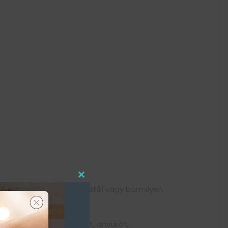
CLOSE
THIS
születésnapról, névnapról
vagy bármilyen
MODULE
teli hangulatot.
t is. Lepd meg az apukát, anyukát,