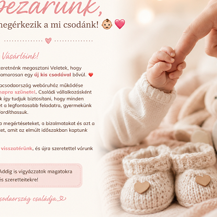
ges termékeinkkel. Kívánjatok „Boldog Karácsonyt! Boldog Sz
a szállítja munkanapokon.
 időkapuval a várható kiszállításról, amit a térképen is nyo