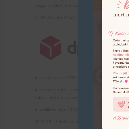
nagyszülőket, rokonokat, barátokat különle
Szállítási lehetőségek:
A csomagot a DPD futárszolgálat munkatárs
A csomagodról e-mailben értesít a DPD 1 órás
futár telefonszáma is.
A szállítás díja 20.000 Ft alatt :
1 390 Ft
20.000 Ft felett :
a szállítás ingyenes