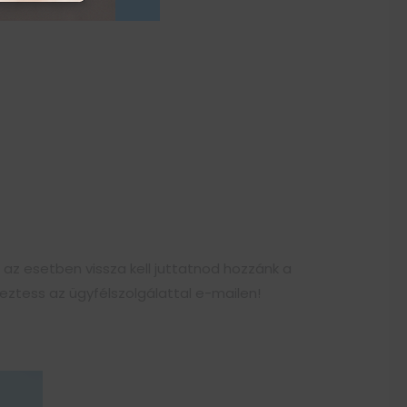
 az esetben vissza kell juttatnod hozzánk a
ztess az ügyfélszolgálattal e-mailen!