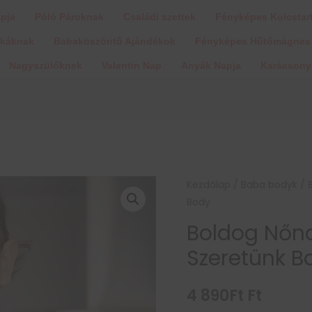
pja
Póló Pároknak
Családi szettek
Fényképes Kulcstar
ukáknak
Babaköszöntő Ajándékok
Fényképes Hűtőmágnes
Nagyszülőknek
Valentin Nap
Anyák Napja
Karácsony
Kezdőlap
/
Baba bodyk
/ 
Body
Boldog Nő
Szeretünk B
4 890
Ft
Ft