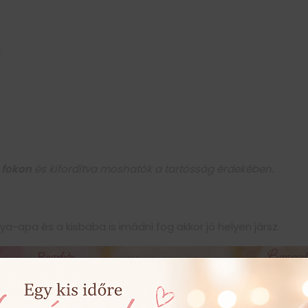
 fokon
és kifordítva moshatók a tartósság érdekében.
a-apa és a kisbaba is imádni fog akkor jó helyen jársz.
mra tökéletesek. Legyen szó akár
karácsonyról, húsvétról, 
osolyt csalhatsz
mások arcára, megalapozva így az
öröm
s, minőségi termékek
, így kiválóan helyt állnak
ajándék
kén