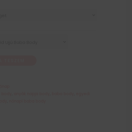
A TESZEM
őnap
a body
,
anyák napja body
,
baba body
,
egyedi
ody
,
nőnapi baba body