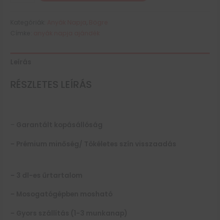
Kategóriák:
Anyák Napja
,
Bögre
Címke:
anyák napja ajándék
Leírás
RÉSZLETES LEÍRÁS
–
Garantált kopásállóság
– Prémium minőség/
Tökéletes szín visszaadás
– 3 dl-es űrtartalom
– Mosogatógépben mosható
– Gyors szállítás (1-3 munkanap)