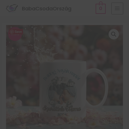
BabaCsodaOrszág
0
Save
Akció!