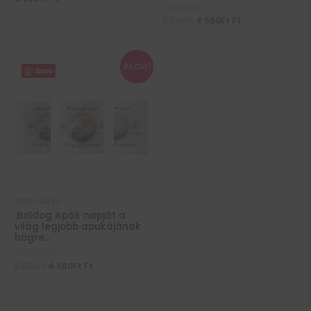
0
/
Értékelés:
5 590
Ft
4 590
Ft
Ft
5
0
/
5
Akció!
Save
Apák Napja
.Boldog Apák napját a
világ legjobb apukájának
bögre..
Értékelés:
5 590
Ft
4 980
Ft
Ft
0
/
5