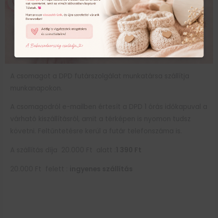
A csomagot a DPD futárszolgálat munkatársa szállítja
munkanapokon.
A csomagodról e-mailben értesít a DPD 1 órás időkapuval a
várható kiszállításról, amit a térképen is nyomon tudsz
követni. Feltűntetésre kerül a futár telefonszáma is.
A szállítás díja 20.000 Ft alatt :
1 390 Ft
20.000 Ft felett :
ingyenes szállítás