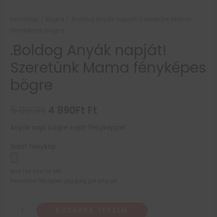
Kezdőlap
/
Bögre
/ .Boldog Anyák napját! Szeretünk Mama
fényképes bögre
.Boldog Anyák napját!
Szeretünk Mama fényképes
bögre
5 990
Ft
4 890
Ft
Ft
Anyák napi bögre saját fényképpel
Saját fénykép
Max file size: 10 MB
Permitted file types: jpg jpeg jpe png gif
KOSÁRBA TESZEM