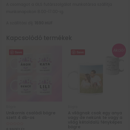
A csomagot a GLS futárszolgálat munkatársa szállítja
munkanapokon 8.00-17.00-ig.
A szállítási díj:
1690
HUF
Kapcsolódó termékek
Akció!
Save
Save
Bögre
Bögre
Unikornis családi bögre
A világnak csak egy anya
szett 4 db-os
vagy de nekünk te vagy a
világ kétoldalú fényképes
bögre
Értékelés:
8 990
Ft
Ft