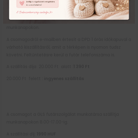
A csomagot a DPD futárszolgálat munkatársa szállítja
munkanapokon.
A csomagodról e-mailben értesít a DPD 1 órás időkapuval a
várható kiszállításról, amit a térképen is nyomon tudsz
követni. Feltűntetésre kerül a futár telefonszáma is.
A szállítás díja 20.000 Ft alatt :
1 390 Ft
20.000 Ft felett :
ingyenes szállítás
A csomagot a GLS futárszolgálat munkatársa szállítja
munkanapokon 8.00-17.00-ig.
A szállítási díj:
1990
HUF