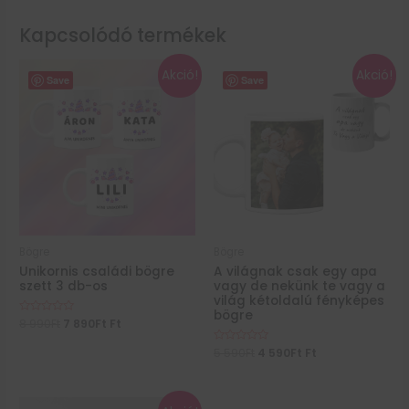
Kapcsolódó termékek
Akció!
Akció!
Save
Save
Bögre
Bögre
Unikornis családi bögre
A világnak csak egy apa
szett 3 db-os
vagy de nekünk te vagy a
világ kétoldalú fényképes
bögre
Értékelés:
8 990
Ft
7 890
Ft
Ft
0
/
Értékelés:
5 590
Ft
4 590
Ft
Ft
5
0
/
5