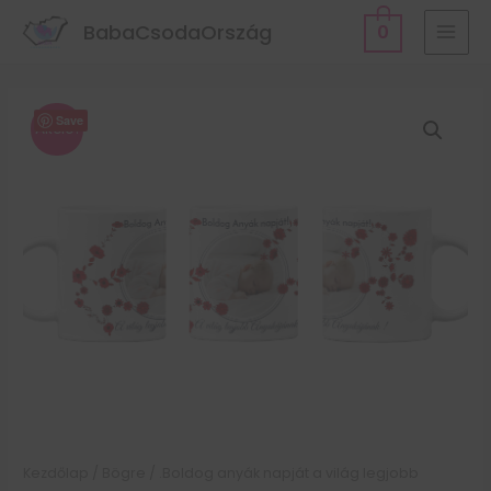
BabaCsodaOrszág
0
Save
Akció!
Kezdőlap
/
Bögre
/ .Boldog anyák napját a világ legjobb