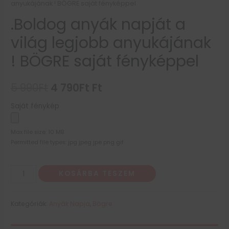
anyukájának ! BÖGRE saját fényképpel
.Boldog anyák napját a
világ legjobb anyukájának
! BÖGRE saját fényképpel
5 990
Ft
4 790
Ft
Ft
Saját fénykép
Max file size: 10 MB
Permitted file types: jpg jpeg jpe png gif
KOSÁRBA TESZEM
Kategóriák:
Anyák Napja
,
Bögre