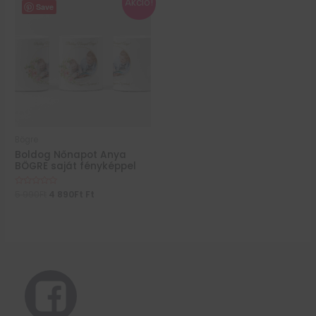
Akció!
Save
Bögre
Boldog Nőnapot Anya
BÖGRE saját fényképpel
Értékelés:
5 990
Ft
4 890
Ft
Ft
0
/
5