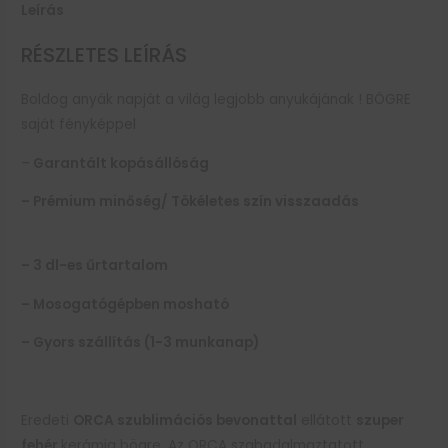
Leírás
RÉSZLETES LEÍRÁS
Boldog anyák napját a világ legjobb anyukájának ! BÖGRE
saját fényképpel
–
Garantált kopásállóság
– Prémium minőség/
Tökéletes szín visszaadás
– 3 dl-es űrtartalom
– Mosogatógépben mosható
– Gyors szállítás (1-3 munkanap)
Eredeti
ORCA szublimációs bevonattal
ellátott
szuper
fehér
kerámia bögre. Az ORCA szabadalmaztatott