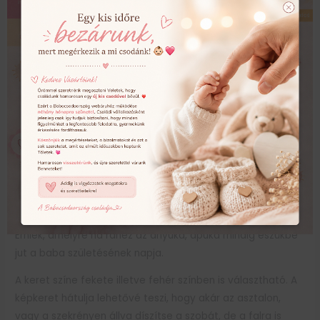
Leírás
A szett tartalma 1 db emlékőrző kép a baba adataival +
2 db kép a szettbe illő kiselefántokkal
Megérkezett a babád, vagy egy kedves ismerősödet
szeretnéd megajándékozni? Ezzel az ajándékkal csodás
örömet szerezhetsz. A képet személyre szabottan
készítjük a baba adataival. Díszítsd vele a babaszobát,
akasztóval ellátott így a falra is könnyedén rögzíthető.
Csalj mosolyt az arcokra ezzel a csodás emlékőrző képpel.
Csodás dekorelem a gyerekszobába.
Emlék, amelyre ha ránéz az anyuka, apuka mindig eszükbe
jut a baba születésének napja.
A keret színe fekete illetve fehér színben is választható. A
képkeret hátulja lehetővé teszi, hogy akár az asztalon,
vagy a szekrényen állva díszítse a szobát, de a falra is