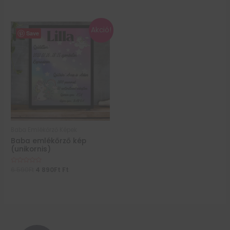
0
5
/
5
Akció!
Save
Baba Emlékőrző Képek
Baba emlékőrző kép
(unikornis)
Értékelés:
6 590
Ft
4 890
Ft
Ft
0
/
5