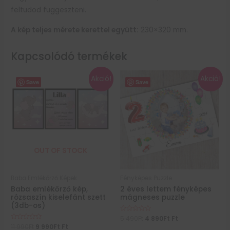
feltudod függeszteni.
A kép teljes mérete kerettel együtt:
230×320 mm.
Kapcsolódó termékek
Akció!
Akció!
Save
Save
OUT OF STOCK
Baba Emlékőrző Képek
Fényképes Puzzle
Baba emlékőrző kép,
2 éves lettem fényképes
rózsaszín kiselefánt szett
mágneses puzzle
(3db-os)
Értékelés:
5 490
Ft
4 890
Ft
Ft
0
Értékelés:
11 990
Ft
9 990
Ft
Ft
/