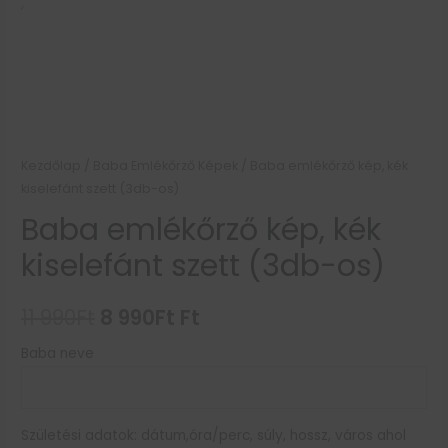
Kezdőlap
/
Baba Emlékőrző Képek
/ Baba emlékőrző kép, kék
kiselefánt szett (3db-os)
Baba emlékőrző kép, kék
kiselefánt szett (3db-os)
11 990
Ft
8 990
Ft
Ft
Baba neve
Születési adatok: dátum,óra/perc, súly, hossz, város ahol