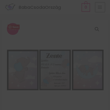
BabaCsodaOrszág
0
Save
Akció!