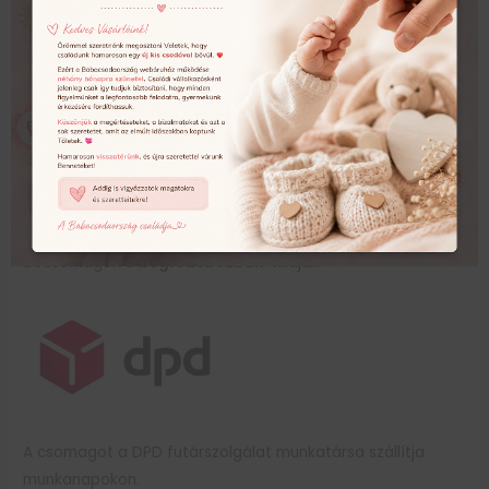
lehetsz benne, hogy a legjobb minőségű szublimációs
bögrét vásároltad meg!
A minták
szublimációs technológiával
kerülnek
nyomtatásra, amelynek köszönhetően
bögréink HD
felbontásban
és
élethű színekben
pompáznak.
A termékeket gondosan
becsomagolva
bögredobozban
küldjük.
A csomagot a DPD futárszolgálat munkatársa szállítja
munkanapokon.