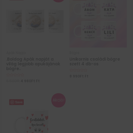
Apák Napja
Bögre
.Boldog Apák napját a
Unikornis családi bögre
világ legjobb apukájának
szett 4 db-os
bögre..
Értékelés:
8 990
Ft
Ft
0
Értékelés:
5 590
Ft
4 980
Ft
Ft
/
0
5
/
5
Akció!
Save