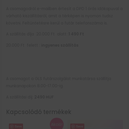
A csomagodról e-mailben értesít a DPD 1 órás időkapuval a
várható kiszállításról, amit a térképen is nyomon tudsz
követni. Feltűntetésre kerül a futár telefonszáma is.
A szállítás díja 20.000 Ft alatt :
1 490 Ft
20.000 Ft felett :
ingyenes szállítás
A csomagot a GLS futárszolgálat munkatársa szállítja
munkanapokon 8.00-17.00-ig.
A szállítási díj:
2490
HUF
Kapcsolódó termékek
Akció!
Save
Save