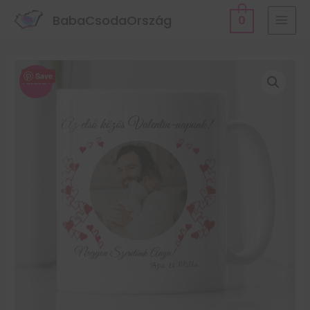
BabaCsodaOrszág
0
Save
Akció!