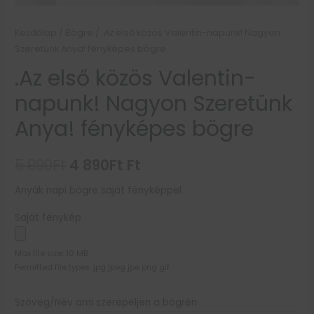
Kezdőlap
/
Bögre
/ .Az első közös Valentin-napunk! Nagyon
Szeretünk Anya! fényképes bögre
.Az első közös Valentin-
napunk! Nagyon Szeretünk
Anya! fényképes bögre
5 990
Ft
4 890
Ft
Ft
Anyák napi bögre saját fényképpel
Saját fénykép
Max file size: 10 MB
Permitted file types: jpg jpeg jpe png gif
Szöveg/Név ami szerepeljen a bögrén